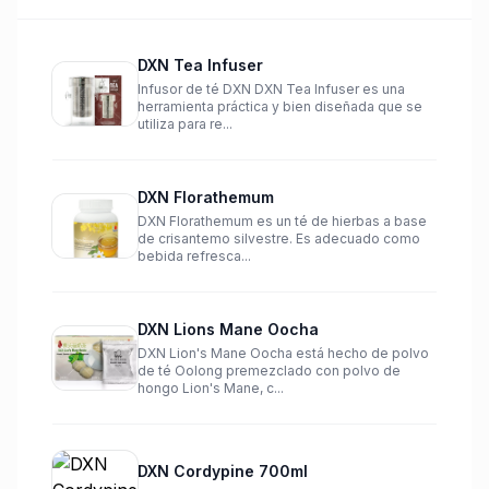
DXN Tea Infuser
Infusor de té DXN DXN Tea Infuser es una
herramienta práctica y bien diseñada que se
utiliza para re...
DXN Florathemum
DXN Florathemum es un té de hierbas a base
de crisantemo silvestre. Es adecuado como
bebida refresca...
DXN Lions Mane Oocha
DXN Lion's Mane Oocha está hecho de polvo
de té Oolong premezclado con polvo de
hongo Lion's Mane, c...
DXN Cordypine 700ml